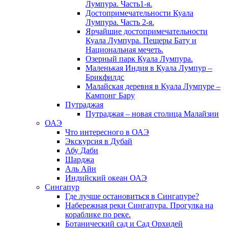
Лумпура. Часть1-я.
Достопримечательности Куала
Лумпура. Часть 2-я.
Ярчайшие достопримечательности
Куала Лумпура. Пещеры Бату и
Национальная мечеть.
Озерный парк Куала Лумпура.
Маленькая Индия в Куала Лумпур –
Брикфилдс
Малайская деревня в Куала Лумпуре –
Кампонг Бару
Путраджая
Путраджая – новая столица Малайзии
ОАЭ
Что интересного в ОАЭ
Экскурсия в Дубай
Абу Даби
Шарджа
Аль Айн
Индийский океан ОАЭ
Сингапур
Где лучше остановиться в Сингапуре?
Набережная реки Сингапура. Прогулка на
кораблике по реке.
Ботанический сад и Сад Орхидей