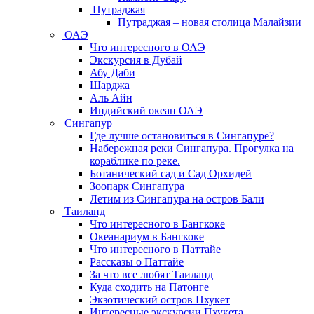
Путраджая
Путраджая – новая столица Малайзии
ОАЭ
Что интересного в ОАЭ
Экскурсия в Дубай
Абу Даби
Шарджа
Аль Айн
Индийский океан ОАЭ
Сингапур
Где лучше остановиться в Сингапуре?
Набережная реки Сингапура. Прогулка на
кораблике по реке.
Ботанический сад и Сад Орхидей
Зоопарк Сингапура
Летим из Сингапура на остров Бали
Таиланд
Что интересного в Бангкоке
Океанариум в Бангкоке
Что интересного в Паттайе
Рассказы о Паттайе
За что все любят Таиланд
Куда сходить на Патонге
Экзотический остров Пхукет
Интересные экскурсии Пхукета