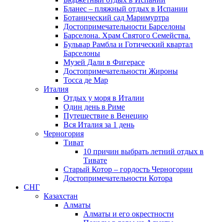
Бланес – пляжный отдых в Испании
Ботанический сад Маримуртра
Достопримечательности Барселоны
Барселона. Храм Святого Семейства.
Бульвар Рамбла и Готический квартал
Барселоны
Музей Дали в Фигерасе
Достопримечательности Жироны
Тосса де Мар
Италия
Отдых у моря в Италии
Один день в Риме
Путешествие в Венецию
Вся Италия за 1 день
Черногория
Тиват
10 причин выбрать летний отдых в
Тивате
Старый Котор – гордость Черногории
Достопримечательности Котора
СНГ
Казахстан
Алматы
Алматы и его окрестности