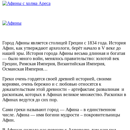
Город Афины является столицей Греции с 1834 года. История
Афин, как утверждают археологи, берёт начало в V веке до
нашей эры. История города Афины весьма длинная и богатая
— было много войн, менялось правительство: золотой век
Греции, Римская Империя, Византийская Империя,
Османская Империя…
Греки очень гордятся своей древней историей, своими
корнями, очень бережно и с любовью относятся к
доказательствам этой древности – артефактам: развалинам и
раскопкам, которых в Афинах великое множество. Раскопки в
Афинах ведутся до сих пор.
Сами греки называют город — Афина – в единственном
числе. Афина — имя богини мудрости – покровительницы
Афин.
В Афинах сначала нас повезли к Акрополю, там наш гид