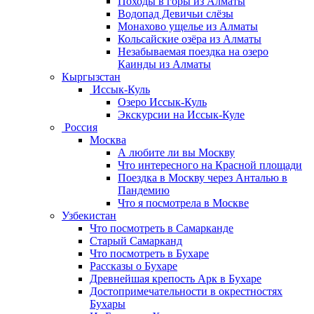
Походы в горы из Алматы
Водопад Девичьи слёзы
Монахово ущелье из Алматы
Кольсайские озёра из Алматы
Незабываемая поездка на озеро
Каинды из Алматы
Кыргызстан
Иссык-Куль
Озеро Иссык-Куль
Экскурсии на Иссык-Куле
Россия
Москва
А любите ли вы Москву
Что интересного на Красной площади
Поездка в Москву через Анталью в
Пандемию
Что я посмотрела в Москве
Узбекистан
Что посмотреть в Самарканде
Старый Самарканд
Что посмотреть в Бухаре
Рассказы о Бухаре
Древнейшая крепость Арк в Бухаре
Достопримечательности в окрестностях
Бухары