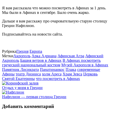
Я вам рассказала что можно посмотреть в Афинах за 1 день.
Мы были в Афинах в сентябре. Было очень жарко.
Дальше я вам расскажу про очаровательную старую столицу
Греции Нафплион.
Подписывайтесь на новости сайта.
Рубрика
Греция
Европа
Метки
Акрополь
Арка Адриана
Афинская Агра
Афинский
Акрополь
Башня ветров в Афинах
В Афинах посмотреть
греческий национальный костюм
Музей Акрополя в Афинах
Памятник Лисикрата
Панатинаикос
Плака
современные
Афины
театр Диониса
холм Ареса
Храм Зевса
Церковь
Святой Екатерины
что посмотреть в Афинах
Отдых у моря в Греции
Нафплион — первая столица Греции
Добавить комментарий