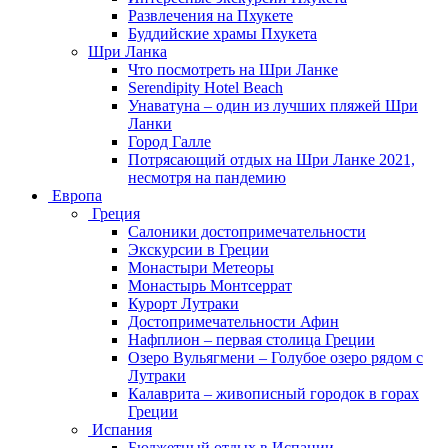
Развлечения на Пхукете
Буддийские храмы Пхукета
Шри Ланка
Что посмотреть на Шри Ланке
Serendipity Hotel Beach
Унаватуна – один из лучших пляжей Шри
Ланки
Город Галле
Потрясающий отдых на Шри Ланке 2021,
несмотря на пандемию
Европа
Греция
Салоники достопримечательности
Экскурсии в Греции
Монастыри Метеоры
Монастырь Монтсеррат
Курорт Лутраки
Достопримечательности Афин
Нафплион – первая столица Греции
Озеро Вульягмени – Голубое озеро рядом с
Лутраки
Калаврита – живописный городок в горах
Греции
Испания
Бюджетный отдых в Испании