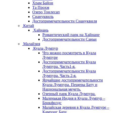
Храм Байон
Та Прохм
Озеро Тонлесап
Сиануквиль
Достопримечательности Сиануквиля
Китай
Хайнань
Романтический парк на Хайнане
Достопримечательности Саньи
Малайзия
Куала Лумпур
Что можно посмотреть в Куала
Лумпуре
Достопримечательности Куала
Лумпура. Часть1-я.
Достопримечательности Куала
Лумпура. Часть 2-я.
Ярчайшие достопримечательности
Куала Лумпура. Пещеры Бату и
Национальная мечеть.
Озерный парк Куала Лумпура.
Маленькая Индия в Куала Лумпур –
Брикфилдс
Малайская деревня в Куала Лумпуре –
Кампонг Бару