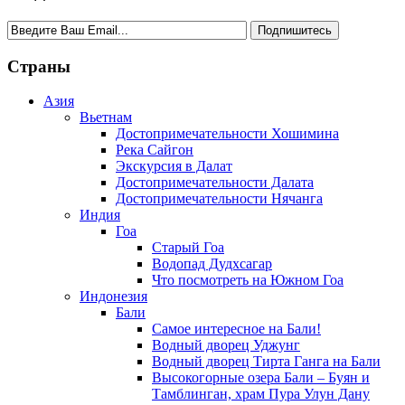
Страны
Азия
Вьетнам
Достопримечательности Хошимина
Река Сайгон
Экскурсия в Далат
Достопримечательности Далата
Достопримечательности Нячанга
Индия
Гоа
Старый Гоа
Водопад Дудхсагар
Что посмотреть на Южном Гоа
Индонезия
Бали
Самое интересное на Бали!
Водный дворец Уджунг
Водный дворец Тирта Ганга на Бали
Высокогорные озера Бали – Буян и
Тамблинган, храм Пура Улун Дану