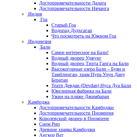
Достопримечательности Далата
Достопримечательности Нячанга
Индия
Гоа
Старый Гоа
Водопад Дудхсагар
Что посмотреть на Южном Гоа
Индонезия
Бали
Самое интересное на Бали!
Водный дворец Уджунг
Водный дворец Тирта Ганга на Бали
Высокогорные озера Бали – Буян и
Тамблинган, храм Пура Улун Дану
Бератан
Театр Девдан (Devdan) Нуса Дуа Бали
Ювелирная фабрика на Бали
Ужин на пляже Джимбаран
Камбоджа
Достопримечательности Камбоджи
Достопримечательности Пномпеня
Королевский дворец в Пномпене
Сием Рип
Древние храмы Камбоджи
Ангкор Ват