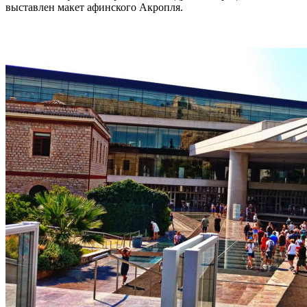
выставлен макет афинского Акропля.