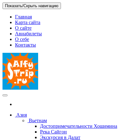
Skip
Показать/Скрыть навигацию
to
the
Главная
content
Карта сайта
О сайте
Авиабилеты
О себе
Контакты
salfytrip.ru
Отзывы о путешествиях, интересных местах, бюджетных
отелях
Азия
Вьетнам
Достопримечательности Хошимина
Река Сайгон
Экскурсия в Далат