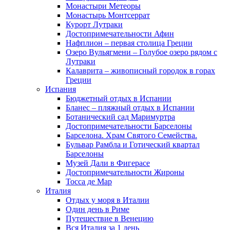
Монастыри Метеоры
Монастырь Монтсеррат
Курорт Лутраки
Достопримечательности Афин
Нафплион – первая столица Греции
Озеро Вульягмени – Голубое озеро рядом с
Лутраки
Калаврита – живописный городок в горах
Греции
Испания
Бюджетный отдых в Испании
Бланес – пляжный отдых в Испании
Ботанический сад Маримуртра
Достопримечательности Барселоны
Барселона. Храм Святого Семейства.
Бульвар Рамбла и Готический квартал
Барселоны
Музей Дали в Фигерасе
Достопримечательности Жироны
Тосса де Мар
Италия
Отдых у моря в Италии
Один день в Риме
Путешествие в Венецию
Вся Италия за 1 день