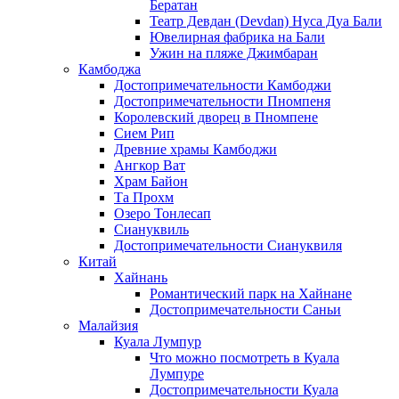
Бератан
Театр Девдан (Devdan) Нуса Дуа Бали
Ювелирная фабрика на Бали
Ужин на пляже Джимбаран
Камбоджа
Достопримечательности Камбоджи
Достопримечательности Пномпеня
Королевский дворец в Пномпене
Сием Рип
Древние храмы Камбоджи
Ангкор Ват
Храм Байон
Та Прохм
Озеро Тонлесап
Сиануквиль
Достопримечательности Сиануквиля
Китай
Хайнань
Романтический парк на Хайнане
Достопримечательности Саньи
Малайзия
Куала Лумпур
Что можно посмотреть в Куала
Лумпуре
Достопримечательности Куала