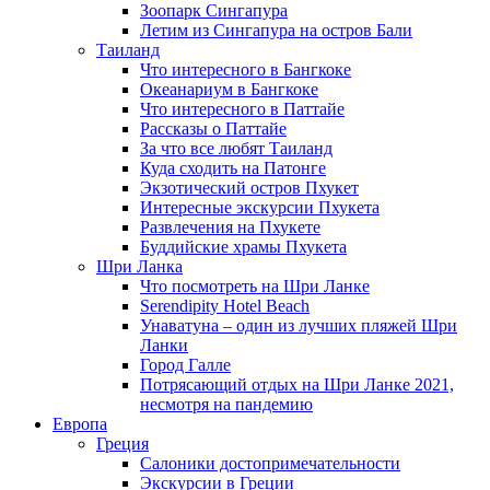
Зоопарк Сингапура
Летим из Сингапура на остров Бали
Таиланд
Что интересного в Бангкоке
Океанариум в Бангкоке
Что интересного в Паттайе
Рассказы о Паттайе
За что все любят Таиланд
Куда сходить на Патонге
Экзотический остров Пхукет
Интересные экскурсии Пхукета
Развлечения на Пхукете
Буддийские храмы Пхукета
Шри Ланка
Что посмотреть на Шри Ланке
Serendipity Hotel Beach
Унаватуна – один из лучших пляжей Шри
Ланки
Город Галле
Потрясающий отдых на Шри Ланке 2021,
несмотря на пандемию
Европа
Греция
Салоники достопримечательности
Экскурсии в Греции