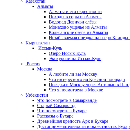
Казахстан
Алматы
Алматы и его окрестности
Походы в горы из Алматы
Водопад Девичьи слёзы
Монахово ущелье из Алматы
Кольсайские озёра из Алматы
Незабываемая поездка на озеро Каинды
Кыргызстан
Иссык-Куль
Озеро Иссык-Куль
Экскурсии на Иссык-Куле
Россия
Москва
А любите ли вы Москву
Что интересного на Красной площади
Поездка в Москву через Анталью в Па
Что я посмотрела в Москве
Узбекистан
Что посмотреть в Самарканде
Старый Самарканд
Что посмотреть в Бухаре
Рассказы о Бухаре
Древнейшая крепость Арк в Бухаре
Достопримечательности в окрестностях Буха