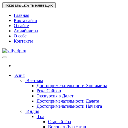
Skip
Показать/Скрыть навигацию
to
the
Главная
content
Карта сайта
О сайте
Авиабилеты
О себе
Контакты
salfytrip.ru
Отзывы о путешествиях, интересных местах, бюджетных отеля
Азия
Вьетнам
Достопримечательности Хошимина
Река Сайгон
Экскурсия в Далат
Достопримечательности Далата
Достопримечательности Нячанга
Индия
Гоа
Старый Гоа
Водопад Дудхсагар