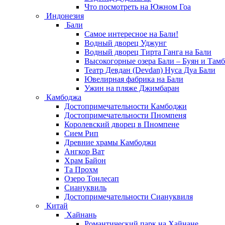
Что посмотреть на Южном Гоа
Индонезия
Бали
Самое интересное на Бали!
Водный дворец Уджунг
Водный дворец Тирта Ганга на Бали
Высокогорные озера Бали – Буян и Тамб
Театр Девдан (Devdan) Нуса Дуа Бали
Ювелирная фабрика на Бали
Ужин на пляже Джимбаран
Камбоджа
Достопримечательности Камбоджи
Достопримечательности Пномпеня
Королевский дворец в Пномпене
Сием Рип
Древние храмы Камбоджи
Ангкор Ват
Храм Байон
Та Прохм
Озеро Тонлесап
Сиануквиль
Достопримечательности Сиануквиля
Китай
Хайнань
Романтический парк на Хайнане