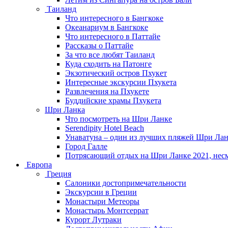
Таиланд
Что интересного в Бангкоке
Океанариум в Бангкоке
Что интересного в Паттайе
Рассказы о Паттайе
За что все любят Таиланд
Куда сходить на Патонге
Экзотический остров Пхукет
Интересные экскурсии Пхукета
Развлечения на Пхукете
Буддийские храмы Пхукета
Шри Ланка
Что посмотреть на Шри Ланке
Serendipity Hotel Beach
Унаватуна – один из лучших пляжей Шри Ла
Город Галле
Потрясающий отдых на Шри Ланке 2021, нес
Европа
Греция
Салоники достопримечательности
Экскурсии в Греции
Монастыри Метеоры
Монастырь Монтсеррат
Курорт Лутраки