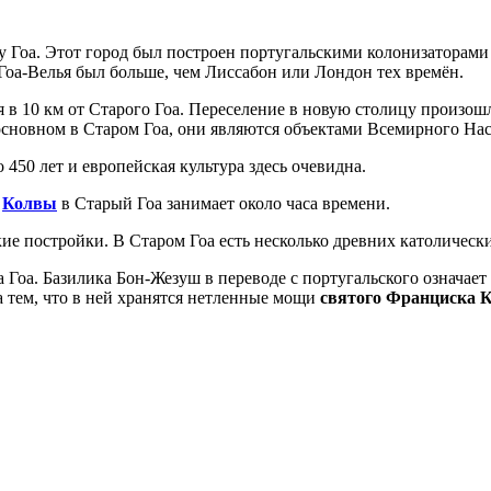
у Гоа. Этот город был построен португальскими колонизаторам
Гоа-Велья был больше, чем Лиссабон или Лондон тех времён.
 в 10 км от Старого Гоа. Переселение в новую столицу произош
 основном в Старом Гоа, они являются объектами Всемирного На
450 лет и европейская культура здесь очевидна.
з
Колвы
в Старый Гоа занимает около часа времени.
е постройки. В Старом Гоа есть несколько древних католическ
Гоа. Базилика Бон-Жезуш в переводе с португальского означает
а тем, что в ней хранятся нетленные мощи
святого Франциска К