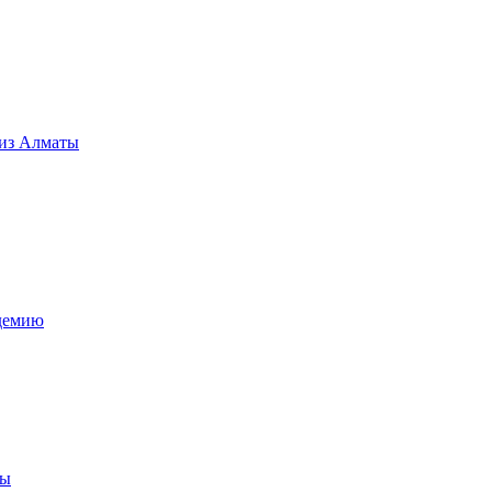
 из Алматы
ндемию
ры