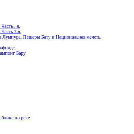
Часть1-я.
Часть 2-я.
 Лумпура. Пещеры Бату и Национальная мечеть.
икфилдс
Кампонг Бару
блике по реке.