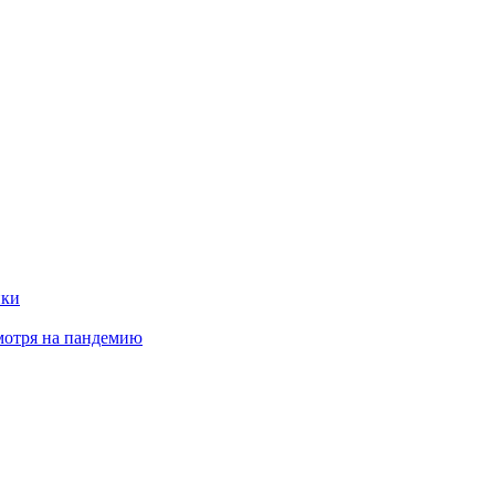
нки
мотря на пандемию