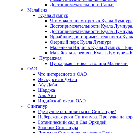
Достопримечательности Саньи
Малайзия
Куала Лумпур
Что можно посмотреть в Куала Лумпуре
Достопримечательности Куала Лумпура. 
Достопримечательности Куала Лумпура. 
Ярчайшие достопримечательности Куала
Озерный парк Куала Лумпура.
Маленькая Индия в Куала Лумпур – Бр
Малайская деревня в Куала Лумпуре – 
Путраджая
Путраджая – новая столица Малайзии
ОАЭ
Что интересного в ОАЭ
Экскурсия в Дубай
Абу Даби
Шарджа
Аль Айн
Индийский океан ОАЭ
Сингапур
Где лучше остановиться в Сингапуре?
Набережная реки Сингапура. Прогулка на кора
Ботанический сад и Сад Орхидей
Зоопарк Сингапура
Летим из Сингапура на остров Бали