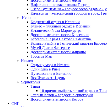
Достопримечательности Афин
Нафплион – первая столица Греции
Озеро Вульягмени – Голубое озеро рядом с Лу
Калаврита – живописный городок в горах Гр
Испания
Бюджетный отдых в Испании
Бланес – пляжный отдых в Испании
Ботанический сад Маримуртра
Достопримечательности Барселоны
Барселона. Храм Святого Семейства.
Бульвар Рамбла и Готический квартал Барсел
Музей Дали в Фигерасе
Достопримечательности Жироны
Тосса де Мар
Италия
Отдых у моря в Италии
Один день в Риме
Путешествие в Венецию
Вся Италия за 1 день
Черногория
Тиват
10 причин выбрать летний отдых в Тива
Старый Котор – гордость Черногории
Достопримечательности Котора
СНГ