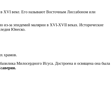
и в XVI веке. Его называют Восточным Лиссабоном или
ло из-за эпидемий малярии в XVI-XVII веках. Исторические
следия Юнеско.
их храмов.
 базилика Милосердного Исуса. Достроена и освящена она была
саверия.