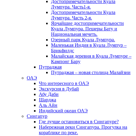
Достопримечательности Куала
Лумпура. Часть1-я.
Достопримечательности Куала
Лумпура. Часть 2-я.
Ярчайшие достопримечательности
Куала Лумпура. Пещеры Бату и
Национальная мечеть.
Озерный парк Куала Лумпура.
Маленькая Индия в Куала Лумпур –
Брикфилдс
Малайская деревня в Куала Лумпуре –
Кампонг Бару
Путраджая
Путраджая – новая столица Малайзии
ОАЭ
Что интересного в ОАЭ
Экскурсия в Дубай
Абу Даби
Шарджа
Аль Айн
Индийский океан ОАЭ
Сингапур
Где лучше остановиться в Сингапуре?
Набережная реки Сингапура. Прогулка на
кораблике по реке.