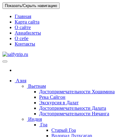
Skip
Показать/Скрыть навигацию
to
the
Главная
content
Карта сайта
О сайте
Авиабилеты
О себе
Контакты
salfytrip.ru
Отзывы о путешествиях, интересных местах, бюджетных
отелях
Азия
Вьетнам
Достопримечательности Хошимина
Река Сайгон
Экскурсия в Далат
Достопримечательности Далата
Достопримечательности Нячанга
Индия
Гоа
Старый Гоа
Водопад Дудхсагар