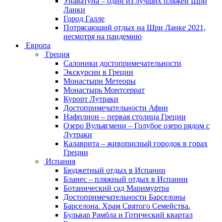
Унаватуна – один из лучших пляжей Шри
Ланки
Город Галле
Потрясающий отдых на Шри Ланке 2021,
несмотря на пандемию
Европа
Греция
Салоники достопримечательности
Экскурсии в Греции
Монастыри Метеоры
Монастырь Монтсеррат
Курорт Лутраки
Достопримечательности Афин
Нафплион – первая столица Греции
Озеро Вульягмени – Голубое озеро рядом с
Лутраки
Калаврита – живописный городок в горах
Греции
Испания
Бюджетный отдых в Испании
Бланес – пляжный отдых в Испании
Ботанический сад Маримуртра
Достопримечательности Барселоны
Барселона. Храм Святого Семейства.
Бульвар Рамбла и Готический квартал