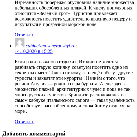
Изрезанность побережья обусловила наличие множества
небольших обособленных пляжей. К числу популярных
относится «Зеленый грот». Туристов привлекает
возможность посетить удивительно красивую пещеру и
искупаться в прозрачной морской воде.
Ответить
cabinet-mosenergosbyt.ru
:
14.10.2020 в 15:25
Если ради пляжного отдыха в Италии не хочется
разбивать старую копилку, советуем посетить одно из
секретных мест. Только никому, а то ещё набегут другие
туристы и захватят эти курорты ! Начнём с того, что
регион Апулия — родина сыра буррата. А ещё здесь
множество пляжей, архитектурных чудес и пока не так
много русских туристов. Бриндизи расположился на
самом каблуке итальянского сапога — такая удалённость
способствует расслабленному и спокойному отдыху на
море .
Ответить
Добавить комментарий