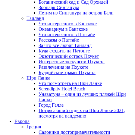
Ботанический сад и Сад Орхидей
Зоопарк Сингапура
Летим из Сингапура на остров Бали
Таиланд
Что интересного в Бангкоке
Океанариум в Бангкоке
Что интересного в Паттайе
Рассказы о Паттайе
За что все любят Таиланд
Куда сходить на Патонге
Экзотический остров Пхукет
Интересные экскурсии Пхукета
Развлечения на Пхукете
Буддийские храмы Пхукета
Шри Ланка
Что посмотреть на Шри Ланке
Serendipity Hotel Beach
Унаватуна – один из лучших пляжей Шри
Ланки
Город Галле
Потрясающий отдых на Шри Ланке 2021,
несмотря на пандемию
Европа
Греция
Салоники достопримечательности