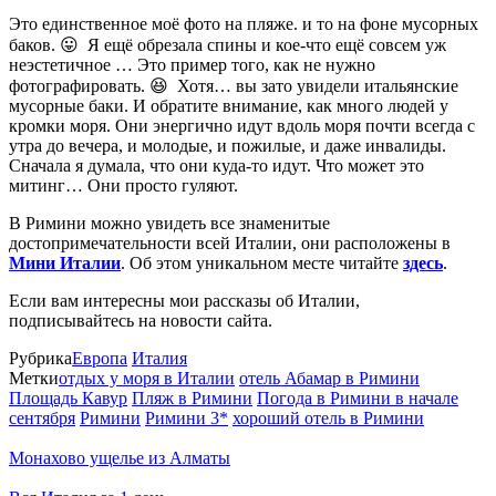
Это единственное моё фото на пляже. и то на фоне мусорных
баков. 😛 Я ещё обрезала спины и кое-что ещё совсем уж
неэстетичное … Это пример того, как не нужно
фотографировать. 😆 Хотя… вы зато увидели итальянские
мусорные баки. И обратите внимание, как много людей у
кромки моря. Они энергично идут вдоль моря почти всегда с
утра до вечера, и молодые, и пожилые, и даже инвалиды.
Сначала я думала, что они куда-то идут. Что может это
митинг… Они просто гуляют.
В Римини можно увидеть все знаменитые
достопримечательности всей Италии, они расположены в
Мини Италии
. Об этом уникальном месте читайте
здесь
.
Если вам интересны мои рассказы об Италии,
подписывайтесь на новости сайта.
Рубрика
Европа
Италия
Метки
отдых у моря в Италии
отель Абамар в Римини
Площадь Кавур
Пляж в Римини
Погода в Римини в начале
сентября
Римини
Римини 3*
хороший отель в Римини
Монахово ущелье из Алматы