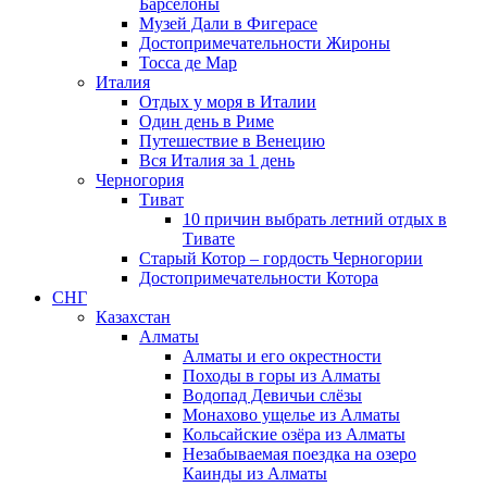
Барселоны
Музей Дали в Фигерасе
Достопримечательности Жироны
Тосса де Мар
Италия
Отдых у моря в Италии
Один день в Риме
Путешествие в Венецию
Вся Италия за 1 день
Черногория
Тиват
10 причин выбрать летний отдых в
Тивате
Старый Котор – гордость Черногории
Достопримечательности Котора
СНГ
Казахстан
Алматы
Алматы и его окрестности
Походы в горы из Алматы
Водопад Девичьи слёзы
Монахово ущелье из Алматы
Кольсайские озёра из Алматы
Незабываемая поездка на озеро
Каинды из Алматы