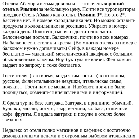
Отелем Абамар я весьма довольна — это очень
хороший
отель в Римини
за небольшую цену. Почти все туроператоры
продают Отель Абамар как отель в
Римини 3*
. Но это 2*.
Бассейна нет. В номере холодильника нет. Но можно оставить
продукты в холодильнике на ресепшен. Убирают в номере
каждый день. Полотенца меняют достаточно часто.
Белоснежные постели. Балкончики, почти во всех номерах.
На балконе есть столик и кресла. (Во многих отелях за номер с
балконом нужно доплачивать) Сейф, в каждом номере
бесплатно — маленький металлический шкафчик с большим
обыкновенным ключом. Ноутбук туда не влезет. Фен хозяин
выдает по запросу и тоже бесплатно.
Гости отеля (в то время, когда я там гостила) в основном,
русские, были итальянские девушки, итальянская семья,
поляки… Гости нам не мешали. Наоборот, приятно было
пообщаться, обменяться впечатлениями и информацией.
Я брала тур на базе завтрака. Завтрак, в принципе, обычный.
Булочки, мюсли, йогурт, сыр, ветчина, колбаса, отличный
кофе, фрукты. Я видала завтраки и похуже в отелях более
звездных.
Недалеко от отеля полно магазинов и кафешек с достаточно
демократичными ценами и с огромным выбором итальянских