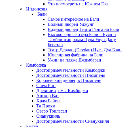
Что посмотреть на Южном Гоа
Индонезия
Бали
Самое интересное на Бали!
Водный дворец Уджунг
Водный дворец Тирта Ганга на Бали
Высокогорные озера Бали – Буян и
Тамблинган, храм Пура Улун Дану
Бератан
Театр Девдан (Devdan) Нуса Дуа Бали
Ювелирная фабрика на Бали
Ужин на пляже Джимбаран
Камбоджа
Достопримечательности Камбоджи
Достопримечательности Пномпеня
Королевский дворец в Пномпене
Сием Рип
Древние храмы Камбоджи
Ангкор Ват
Храм Байон
Та Прохм
Озеро Тонлесап
Сиануквиль
Достопримечательности Сиануквиля
Китай