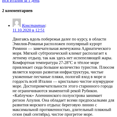
Вся Италия за 1 день
2 комментариев
Константин
:
11.10.2020 в 12:51
Двигаясь вдоль побережья далее по курсу, в области
Эмилия-Романья расположен популярный курорт
Римини — замечательная жемчужина Адриатического
моря. Мягкий субтропический климат располагает к
летнему отдыху, так как здесь нет испепеляющей жары.
Комфортная температура 27-28°C и тёплое море
привлекает сюда большое количество туристов. Плюсом
является хорошо развитая инфраструктура, чистые
ухоженные песчаные пляжи, пологий вход в море и
гордость всей Италии — кристально чистое изумрудное
море. Достопримечательности этого старинного города
не ограничиваются знаменитой рекой Рубикон.
«Каблучок» Апеннинского полуострова занимает
регион Апулия. Она обладает всеми предпосылками для
развития морского отдыха: береговую линию с
максимальной протяженностью, длительный пляжный
сезон (май сентябрь), чистое прогретое море.