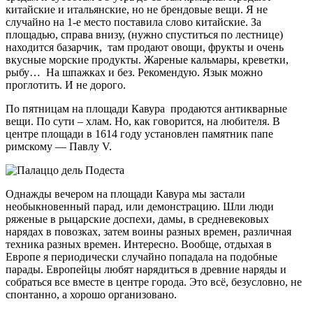
китайские и итальянские, но не брендовые вещи. Я не
случайно на 1-е место поставила слово китайские. За
площадью, справа внизу, (нужно спуститься по лестнице)
находится базарчик, там продают овощи, фрукты и очень
вкусные морские продукты. Жареные кальмары, креветки,
рыбу… На шпажках и без. Рекомендую. Язык можно
проглотить. И не дорого.
По пятницам на площади Кавура продаютcя антикварные
вещи. По сути – хлам. Но, как говорится, на любителя. В
центре площади в 1614 году установлен памятник папе
римскому — Павлу V.
Однажды вечером на площади Кавура мы застали
необыкновенный парад, или демонстрацию. Шли люди
ряженые в рыцарские доспехи, дамы, в средневековых
нарядах в повозках, затем воины разных времен, различная
техника разных времен. Интересно. Вообще, отдыхая в
Европе я периодически случайно попадала на подобные
парады. Европейцы любят нарядиться в древние наряды и
собраться все вместе в центре города. Это всё, безусловно, не
спонтанно, а хорошо организовано.