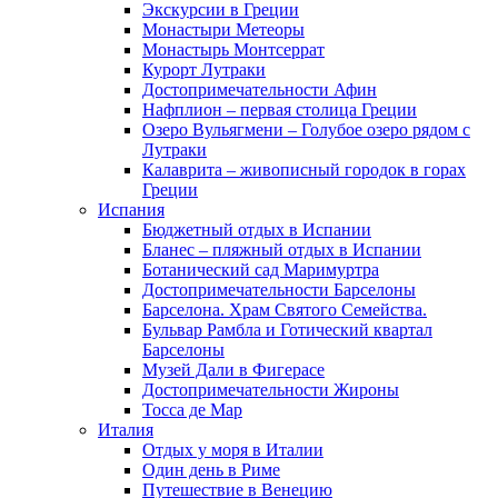
Экскурсии в Греции
Монастыри Метеоры
Монастырь Монтсеррат
Курорт Лутраки
Достопримечательности Афин
Нафплион – первая столица Греции
Озеро Вульягмени – Голубое озеро рядом с
Лутраки
Калаврита – живописный городок в горах
Греции
Испания
Бюджетный отдых в Испании
Бланес – пляжный отдых в Испании
Ботанический сад Маримуртра
Достопримечательности Барселоны
Барселона. Храм Святого Семейства.
Бульвар Рамбла и Готический квартал
Барселоны
Музей Дали в Фигерасе
Достопримечательности Жироны
Тосса де Мар
Италия
Отдых у моря в Италии
Один день в Риме
Путешествие в Венецию