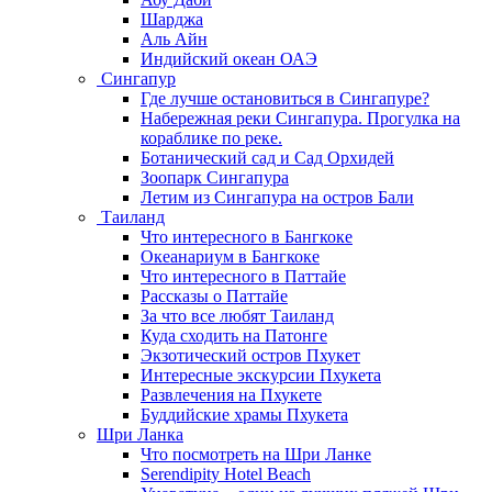
Шарджа
Аль Айн
Индийский океан ОАЭ
Сингапур
Где лучше остановиться в Сингапуре?
Набережная реки Сингапура. Прогулка на
кораблике по реке.
Ботанический сад и Сад Орхидей
Зоопарк Сингапура
Летим из Сингапура на остров Бали
Таиланд
Что интересного в Бангкоке
Океанариум в Бангкоке
Что интересного в Паттайе
Рассказы о Паттайе
За что все любят Таиланд
Куда сходить на Патонге
Экзотический остров Пхукет
Интересные экскурсии Пхукета
Развлечения на Пхукете
Буддийские храмы Пхукета
Шри Ланка
Что посмотреть на Шри Ланке
Serendipity Hotel Beach