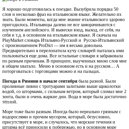
Я хорошо подготовилась к поездке. Вызубрила порядка 50
слов и несколько фраз на итальянском языке. Желательно их
знать. Были моменты, когда мне знание итальянского здорово
пригодилось. Итальянцы далеко не все заморачиваются с
изучением английского. И вывески вход, выход, от себя, на
себя и т.д. в основном на итальянском языке. Я скачала на
PlayMarket словарь Итальяно-Русский и Русско-Итальянский
с произношением ProDict — им я весьма довольна.
Предварительно я перелопатила кучу словарей пыталась ими
пользоваться еще дома. Все остальные словари я забраковала
по разным причинам. В принципе, выученных мною слов мне
в общем хватало. Меню в основном есть и на русском… А
поторговаться с торговцами можно и на пальцах.
Погода в Римини в начале сентября
была разной. Были
проливные ливни с тротуарами залитыми выше щиколотки
водой, со штормами, с сильным ветром, который сломал мне 2
зонта, были и очень жаркие дни. Вода в море была достаточно
тёплой.
Море тоже было разным. Иногда было нереально грязным с
водорослями и прочим мусором, который, безусловно,
присутствует в море, и случалось, что морские течения и
шторма всё приносили к побережью, но в основном море