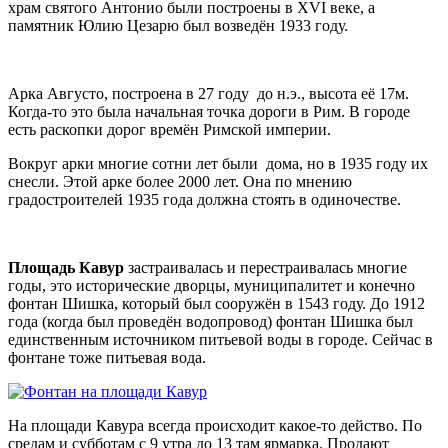
храм святого Антонио были построены в XVI веке, а
памятник Юлию Цезарю был возведён 1933 году.
Арка Августо, построена в 27 году до н.э., высота её 17м.
Когда-то это была начальная точка дороги в Рим. В городе
есть раскопки дорог времён Римской империи.
Вокруг арки многие сотни лет были дома, но в 1935 году их
снесли. Этой арке более 2000 лет. Она по мнению
градостроителей 1935 года должна стоять в одиночестве.
Площадь Кавур
застраивалась и перестраивалась многие
годы, это исторические дворцы, муниципалитет и конечно
фонтан Шишка, который был сооружён в 1543 году. До 1912
года (когда был проведён водопровод) фонтан Шишка был
единственным источником питьевой воды в городе. Сейчас в
фонтане тоже питьевая вода.
На площади Кавура всегда происходит какое-то действо. По
средам и субботам с 9 утра до 13 там ярмарка. Продают