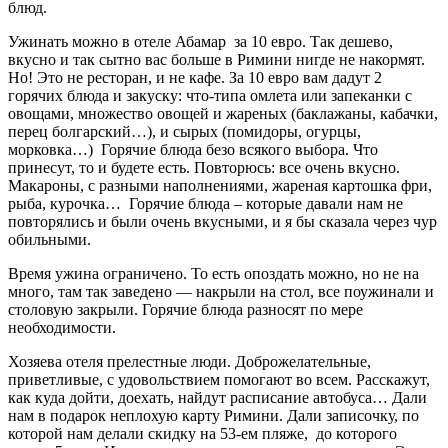
блюд.
Ужинать можно в отеле Абамар за 10 евро. Так дешево,
вкусно и так сытно вас больше в Римини нигде не накормят.
Но! Это не ресторан, и не кафе. За 10 евро вам дадут 2
горячих блюда и закуску: что-типа омлета или запеканки с
овощами, множество овощей и жареных (баклажаны, кабачки,
перец болгарский…), и сырых (помидоры, огурцы,
морковка…) Горячие блюда безо всякого выбора. Что
принесут, то и будете есть. Повторюсь: все очень вкусно.
Макароны, с разными наполнениями, жареная картошка фри,
рыба, курочка… Горячие блюда – которые давали нам не
повторялись и были очень вкусными, и я бы сказала через чур
обильными.
Время ужина ограничено. То есть опоздать можно, но не на
много, там так заведено — накрыли на стол, все поужинали и
столовую закрыли. Горячие блюда разносят по мере
необходимости.
Хозяева отеля прелестные люди. Доброжелательные,
приветливые, с удовольствием помогают во всем. Расскажут,
как куда дойти, доехать, найдут расписание автобуса… Дали
нам в подарок неплохую карту Римини. Дали записочку, по
которой нам делали скидку на 53-ем пляже, до которого