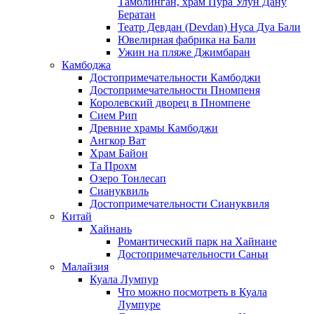
Тамблинган, храм Пура Улун Дану
Бератан
Театр Девдан (Devdan) Нуса Дуа Бали
Ювелирная фабрика на Бали
Ужин на пляже Джимбаран
Камбоджа
Достопримечательности Камбоджи
Достопримечательности Пномпеня
Королевский дворец в Пномпене
Сием Рип
Древние храмы Камбоджи
Ангкор Ват
Храм Байон
Та Прохм
Озеро Тонлесап
Сиануквиль
Достопримечательности Сиануквиля
Китай
Хайнань
Романтический парк на Хайнане
Достопримечательности Саньи
Малайзия
Куала Лумпур
Что можно посмотреть в Куала
Лумпуре