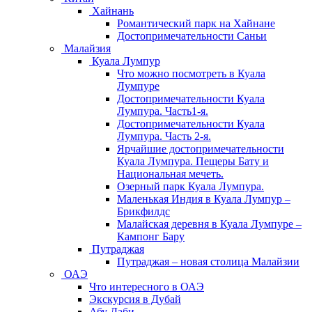
Хайнань
Романтический парк на Хайнане
Достопримечательности Саньи
Малайзия
Куала Лумпур
Что можно посмотреть в Куала
Лумпуре
Достопримечательности Куала
Лумпура. Часть1-я.
Достопримечательности Куала
Лумпура. Часть 2-я.
Ярчайшие достопримечательности
Куала Лумпура. Пещеры Бату и
Национальная мечеть.
Озерный парк Куала Лумпура.
Маленькая Индия в Куала Лумпур –
Брикфилдс
Малайская деревня в Куала Лумпуре –
Кампонг Бару
Путраджая
Путраджая – новая столица Малайзии
ОАЭ
Что интересного в ОАЭ
Экскурсия в Дубай
Абу Даби