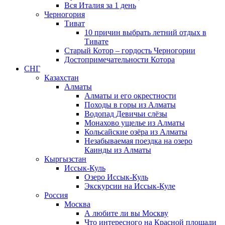
Вся Италия за 1 день
Черногория
Тиват
10 причин выбрать летний отдых в
Тивате
Старый Котор – гордость Черногории
Достопримечательности Котора
СНГ
Казахстан
Алматы
Алматы и его окрестности
Походы в горы из Алматы
Водопад Девичьи слёзы
Монахово ущелье из Алматы
Кольсайские озёра из Алматы
Незабываемая поездка на озеро
Каинды из Алматы
Кыргызстан
Иссык-Куль
Озеро Иссык-Куль
Экскурсии на Иссык-Куле
Россия
Москва
А любите ли вы Москву
Что интересного на Красной площади