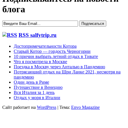
блога
RSS salfytrip.ru
Достопримечательности Котора
Старый Котор — гордость Черногории
10 причин выбрать летний отдых в Тивате
Что я посмотрела в Москве
Поездка в Москву через Анталью в Пандемию
Потрясающий отдых на Шри Ланке 2021, несмотря на
пандемию
Один день в Риме
Путешествие в Венецию
Вся Италия за 1 день
Отдых у моря в Италии
Сайт работает на
WordPress
|
Тема:
Envo Magazine