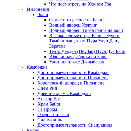
Что посмотреть на Южном Гоа
Индонезия
Бали
Самое интересное на Бали!
Водный дворец Уджунг
Водный дворец Тирта Ганга на Бали
Высокогорные озера Бали – Буян и
Тамблинган, храм Пура Улун Дану
Бератан
Театр Девдан (Devdan) Нуса Дуа Бали
Ювелирная фабрика на Бали
Ужин на пляже Джимбаран
Камбоджа
Достопримечательности Камбоджи
Достопримечательности Пномпеня
Королевский дворец в Пномпене
Сием Рип
Древние храмы Камбоджи
Ангкор Ват
Храм Байон
Та Прохм
Озеро Тонлесап
Сиануквиль
Достопримечательности Сиануквиля
Китай