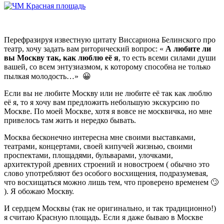
Перефразируя известную цитату Виссариона Белинского про
театр, хочу задать вам риторический вопрос: «
А любите ли
вы Москву так, как люблю её я
, то есть всеми силами души
вашей, со всем энтузиазмом, к которому способна не только
пылкая молодость…» 😀
Если вы не любите Москву или не любите её так как люблю
её я, то я хочу вам предложить небольшую экскурсию по
Москве. По моей Москве, хотя я вовсе не москвичка, но мне
привелось там жить и нередко бывать.
Москва бесконечно интересна мне своими выставками,
театрами, концертами, своей кипучей жизнью, своими
проспектами, площадями, бульварами, улочками,
архитектурой древних строений и новостроем ( обычно это
слово употребляют без особого восхищения, подразумевая,
что восхищаться можно лишь тем, что проверено временем 🙄
). Я обожаю Москву.
И сердцем Москвы (так не оригинально, и так традиционно!)
я считаю Красную площадь. Если я даже бываю в Москве