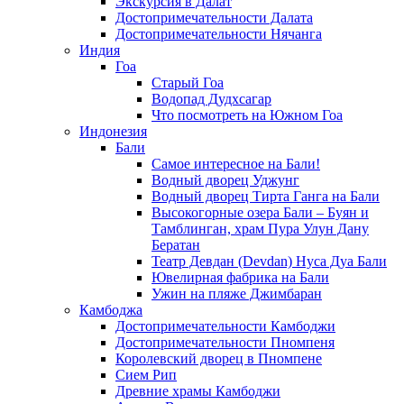
Экскурсия в Далат
Достопримечательности Далата
Достопримечательности Нячанга
Индия
Гоа
Старый Гоа
Водопад Дудхсагар
Что посмотреть на Южном Гоа
Индонезия
Бали
Самое интересное на Бали!
Водный дворец Уджунг
Водный дворец Тирта Ганга на Бали
Высокогорные озера Бали – Буян и
Тамблинган, храм Пура Улун Дану
Бератан
Театр Девдан (Devdan) Нуса Дуа Бали
Ювелирная фабрика на Бали
Ужин на пляже Джимбаран
Камбоджа
Достопримечательности Камбоджи
Достопримечательности Пномпеня
Королевский дворец в Пномпене
Сием Рип
Древние храмы Камбоджи