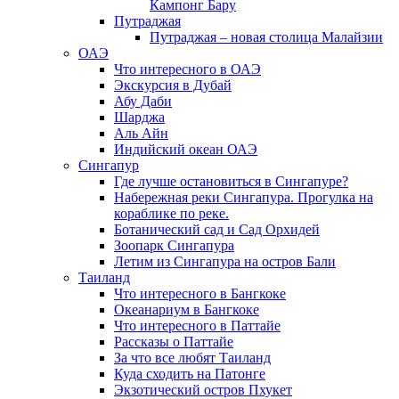
Кампонг Бару
Путраджая
Путраджая – новая столица Малайзии
ОАЭ
Что интересного в ОАЭ
Экскурсия в Дубай
Абу Даби
Шарджа
Аль Айн
Индийский океан ОАЭ
Сингапур
Где лучше остановиться в Сингапуре?
Набережная реки Сингапура. Прогулка на
кораблике по реке.
Ботанический сад и Сад Орхидей
Зоопарк Сингапура
Летим из Сингапура на остров Бали
Таиланд
Что интересного в Бангкоке
Океанариум в Бангкоке
Что интересного в Паттайе
Рассказы о Паттайе
За что все любят Таиланд
Куда сходить на Патонге
Экзотический остров Пхукет