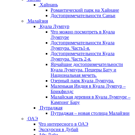
Хайнань
Романтический парк на Хайнане
Достопримечательности Саньи
Малайзия
Куала Лумпур
Что можно посмотреть в Куала
Лумпуре
Достопримечательности Куала
Лумпура. Часть1-я.
Достопримечательности Куала
Лумпура. Часть 2-я.
Ярчайшие достопримечательности
Куала Лумпура. Пещеры Бату и
Национальная мечеть.
Озерный парк Куала Лумпура.
Маленькая Индия в Куала Лумпур –
Брикфилдс
Малайская деревня в Куала Лумпуре –
Кампонг Бару
Путраджая
Путраджая – новая столица Малайзии
ОАЭ
Что интересного в ОАЭ
Экскурсия в Дубай
Абу Даби