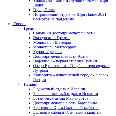
Унаватуна – один из лучших пляжей Шри
Ланки
Город Галле
Потрясающий отдых на Шри Ланке 2021,
несмотря на пандемию
Европа
Греция
Салоники достопримечательности
Экскурсии в Греции
Монастыри Метеоры
Монастырь Монтсеррат
Курорт Лутраки
Достопримечательности Афин
Нафплион – первая столица Греции
Озеро Вульягмени – Голубое озеро рядом с
Лутраки
Калаврита – живописный городок в горах
Греции
Испания
Бюджетный отдых в Испании
Бланес – пляжный отдых в Испании
Ботанический сад Маримуртра
Достопримечательности Барселоны
Барселона. Храм Святого Семейства.
Бульвар Рамбла и Готический квартал