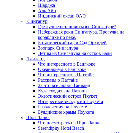
Шарджа
Аль Айн
Индийский океан ОАЭ
Сингапур
Где лучше остановиться в Сингапуре?
Набережная реки Сингапура. Прогулка на
кораблике по реке.
Ботанический сад и Сад Орхидей
Зоопарк Сингапура
Летим из Сингапура на остров Бали
Таиланд
Что интересного в Бангкоке
Океанариум в Бангкоке
Что интересного в Паттайе
Рассказы о Паттайе
За что все любят Таиланд
Куда сходить на Патонге
Экзотический остров Пхукет
Интересные экскурсии Пхукета
Развлечения на Пхукете
Буддийские храмы Пхукета
Шри Ланка
Что посмотреть на Шри Ланке
Serendipity Hotel Beach