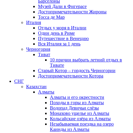
Барселоны
Музей Дали в Фигерасе
Достопримечательности Жироны
Тосса де Мар
Италия
Отдых у моря в Италии
Один день в Риме
Путешествие в Венецию
Вся Италия за 1 день
Черногория
Тиват
10 причин выбрать летний отдых в
Тивате
Старый Котор – гордость Черногории
Достопримечательности Котора
СНГ
Казахстан
Алматы
Алматы и его окрестности
Походы в горы из Алматы
Водопад Девичьи слёзы
Монахово ущелье из Алматы
Кольсайские озёра из Алматы
Незабываемая поездка на озеро
Каинды из Алматы