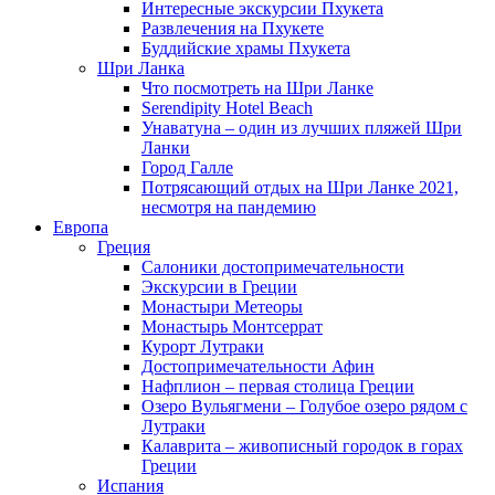
Интересные экскурсии Пхукета
Развлечения на Пхукете
Буддийские храмы Пхукета
Шри Ланка
Что посмотреть на Шри Ланке
Serendipity Hotel Beach
Унаватуна – один из лучших пляжей Шри
Ланки
Город Галле
Потрясающий отдых на Шри Ланке 2021,
несмотря на пандемию
Европа
Греция
Салоники достопримечательности
Экскурсии в Греции
Монастыри Метеоры
Монастырь Монтсеррат
Курорт Лутраки
Достопримечательности Афин
Нафплион – первая столица Греции
Озеро Вульягмени – Голубое озеро рядом с
Лутраки
Калаврита – живописный городок в горах
Греции
Испания