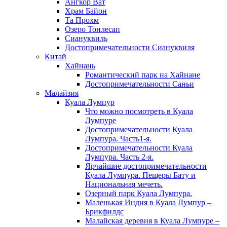
Ангкор Ват
Храм Байон
Та Прохм
Озеро Тонлесап
Сиануквиль
Достопримечательности Сиануквиля
Китай
Хайнань
Романтический парк на Хайнане
Достопримечательности Саньи
Малайзия
Куала Лумпур
Что можно посмотреть в Куала
Лумпуре
Достопримечательности Куала
Лумпура. Часть1-я.
Достопримечательности Куала
Лумпура. Часть 2-я.
Ярчайшие достопримечательности
Куала Лумпура. Пещеры Бату и
Национальная мечеть.
Озерный парк Куала Лумпура.
Маленькая Индия в Куала Лумпур –
Брикфилдс
Малайская деревня в Куала Лумпуре –