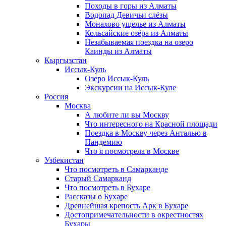
Походы в горы из Алматы
Водопад Девичьи слёзы
Монахово ущелье из Алматы
Кольсайские озёра из Алматы
Незабываемая поездка на озеро
Каинды из Алматы
Кыргызстан
Иссык-Куль
Озеро Иссык-Куль
Экскурсии на Иссык-Куле
Россия
Москва
А любите ли вы Москву
Что интересного на Красной площади
Поездка в Москву через Анталью в
Пандемию
Что я посмотрела в Москве
Узбекистан
Что посмотреть в Самарканде
Старый Самарканд
Что посмотреть в Бухаре
Рассказы о Бухаре
Древнейшая крепость Арк в Бухаре
Достопримечательности в окрестностях
Бухары