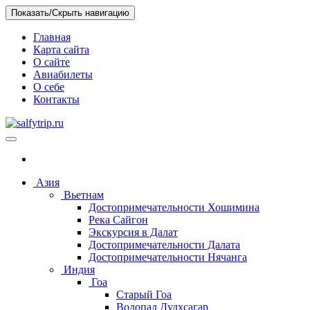
Skip
Показать/Скрыть навигацию
to
the
Главная
content
Карта сайта
О сайте
Авиабилеты
О себе
Контакты
salfytrip.ru
Отзывы о путешествиях, интересных местах, бюджетных
отелях
Азия
Вьетнам
Достопримечательности Хошимина
Река Сайгон
Экскурсия в Далат
Достопримечательности Далата
Достопримечательности Нячанга
Индия
Гоа
Старый Гоа
Водопад Дудхсагар