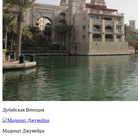
Дубайская Венеция
Мадинат Джумейра