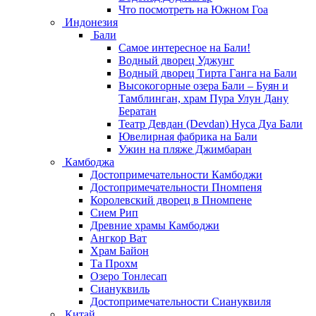
Что посмотреть на Южном Гоа
Индонезия
Бали
Самое интересное на Бали!
Водный дворец Уджунг
Водный дворец Тирта Ганга на Бали
Высокогорные озера Бали – Буян и
Тамблинган, храм Пура Улун Дану
Бератан
Театр Девдан (Devdan) Нуса Дуа Бали
Ювелирная фабрика на Бали
Ужин на пляже Джимбаран
Камбоджа
Достопримечательности Камбоджи
Достопримечательности Пномпеня
Королевский дворец в Пномпене
Сием Рип
Древние храмы Камбоджи
Ангкор Ват
Храм Байон
Та Прохм
Озеро Тонлесап
Сиануквиль
Достопримечательности Сиануквиля
Китай