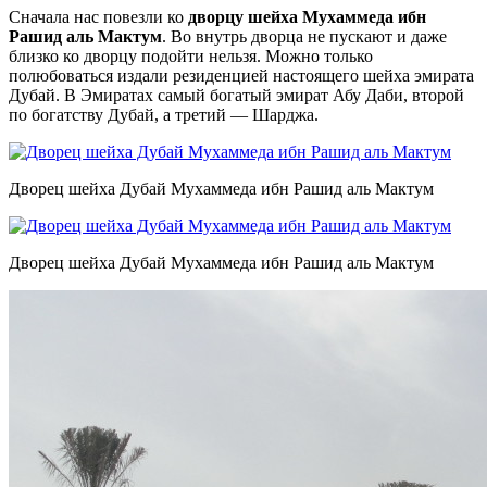
Сначала нас повезли ко
дворцу шейха Мухаммеда ибн
Рашид аль Мактум
. Во внутрь дворца не пускают и даже
близко ко дворцу подойти нельзя. Можно только
полюбоваться издали резиденцией настоящего шейха эмирата
Дубай. В Эмиратах самый богатый эмират Абу Даби, второй
по богатству Дубай, а третий — Шарджа.
Дворец шейха Дубай Мухаммеда ибн Рашид аль Мактум
Дворец шейха Дубай Мухаммеда ибн Рашид аль Мактум