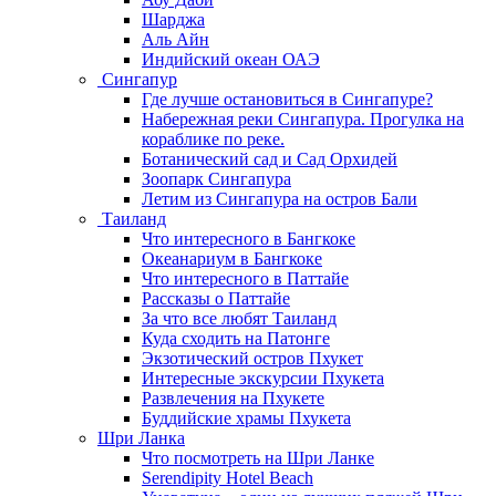
Шарджа
Аль Айн
Индийский океан ОАЭ
Сингапур
Где лучше остановиться в Сингапуре?
Набережная реки Сингапура. Прогулка на
кораблике по реке.
Ботанический сад и Сад Орхидей
Зоопарк Сингапура
Летим из Сингапура на остров Бали
Таиланд
Что интересного в Бангкоке
Океанариум в Бангкоке
Что интересного в Паттайе
Рассказы о Паттайе
За что все любят Таиланд
Куда сходить на Патонге
Экзотический остров Пхукет
Интересные экскурсии Пхукета
Развлечения на Пхукете
Буддийские храмы Пхукета
Шри Ланка
Что посмотреть на Шри Ланке
Serendipity Hotel Beach