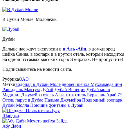
В Дубай Молле. Молодёжь.
Дубай
Дальше нас ждут экскурсии в
в Аль -Айн,
в дом-дворец
шейха Саида, в зоопарк и в крутой отель, который находится
на одной из самых высоких гор в Эмиратах. Не пропустите!
Подписывайтесь на новости сайта.
Рубрика
ОАЭ
Метки
водопад в Дубай Моле
дворец шейха Мухаммеда ибн
Рашид аль Мактум
Дубай
Дубай Венеция
Дубай молл
Мадинат Джумейра
отель Атлантик
отель Бурж аль Араб 7*
Отель парус в Дубае
Пальма Джумейра
Подводный зоопарк
Дубай Молла
Поющие фонтаны в Дубай
Шарджа
Абу Даби