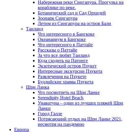
Набережная реки Сингапура. Прогулка на
кораблике по реке.
Ботанический сад и Сад Орхидей
Зоопарк Сингапура
Летим из Сингапура на остров Бали
Таиланд
Что интересного в Бангкоке
Океанариум в Бангкоке
Что интересного в Паттайе
Рассказы о Паттайе
За что все любят Таиланд
Куда сходить на Патонге
Экзотический остров Пхукет
Интересные экскурсии Пхукета
Развлечения на Пхукете
Буддийские храмы Пхукета
Шри Ланка
Что посмотреть на Шри Ланке
Serendipity Hotel Beach
Унаватуна – один из лучших пляжей Шри
Ланки
Город Галле
Потрясающий отдых на Шри Ланке 2021,
несмотря на пандемию
Европа