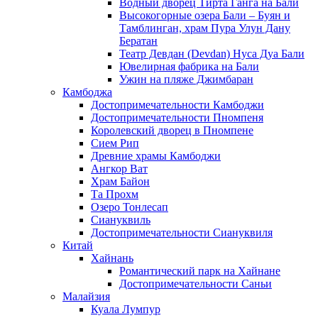
Водный дворец Тирта Ганга на Бали
Высокогорные озера Бали – Буян и
Тамблинган, храм Пура Улун Дану
Бератан
Театр Девдан (Devdan) Нуса Дуа Бали
Ювелирная фабрика на Бали
Ужин на пляже Джимбаран
Камбоджа
Достопримечательности Камбоджи
Достопримечательности Пномпеня
Королевский дворец в Пномпене
Сием Рип
Древние храмы Камбоджи
Ангкор Ват
Храм Байон
Та Прохм
Озеро Тонлесап
Сиануквиль
Достопримечательности Сиануквиля
Китай
Хайнань
Романтический парк на Хайнане
Достопримечательности Саньи
Малайзия
Куала Лумпур