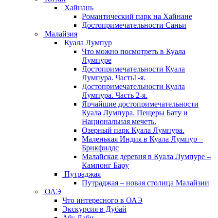
Хайнань
Романтический парк на Хайнане
Достопримечательности Саньи
Малайзия
Куала Лумпур
Что можно посмотреть в Куала
Лумпуре
Достопримечательности Куала
Лумпура. Часть1-я.
Достопримечательности Куала
Лумпура. Часть 2-я.
Ярчайшие достопримечательности
Куала Лумпура. Пещеры Бату и
Национальная мечеть.
Озерный парк Куала Лумпура.
Маленькая Индия в Куала Лумпур –
Брикфилдс
Малайская деревня в Куала Лумпуре –
Кампонг Бару
Путраджая
Путраджая – новая столица Малайзии
ОАЭ
Что интересного в ОАЭ
Экскурсия в Дубай
Абу Даби