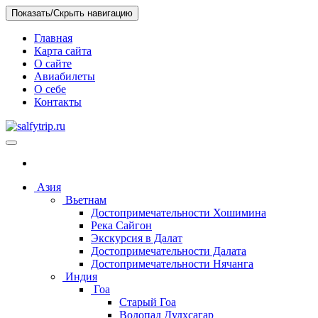
Skip
Показать/Скрыть навигацию
to
the
Главная
content
Карта сайта
О сайте
Авиабилеты
О себе
Контакты
salfytrip.ru
Отзывы о путешествиях, интересных местах, бюджетных
отелях
Азия
Вьетнам
Достопримечательности Хошимина
Река Сайгон
Экскурсия в Далат
Достопримечательности Далата
Достопримечательности Нячанга
Индия
Гоа
Старый Гоа
Водопад Дудхсагар