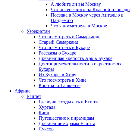
А любите ли вы Москву
Что интересного на Красной площади
Поездка в Москву через Анталью в
Пандемию
Что я посмотрела в Москве
Узбекистан
Что посмотреть в Самарканде
Старый Самарканд
Что посмотреть в Бухаре
Рассказы о Бухаре
Древнейшая крепость Арк в Бухаре
Достопримечательности в окрестностях
Бухары
Из Бухары в Хиву
Что посмотреть в Хиве
Коротко о Ташкенте
Африка
Египет
Где лучше отдыхать в Египте
Хургада
Каир
Путешествие к пирамидам
Древнейшие храмы Египта
Луксор