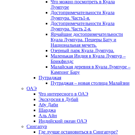
Что можно посмотреть в Куала
Лумпуре
Достопримечательности Куала
Лумпура. Часть1-я.
Достопримечательности Куала
Лумпура. Часть 2-я.
Ярчайшие достопримечательности
Куала Лумпура. Пещеры Бату и
Национальная мечеть.
Озерный парк Куала Лумпура.
Маленькая Индия в Куала Лумпур –
Брикфилдс
Малайская деревня в Куала Лумпуре –
Кампонг Бару
Путраджая
Путраджая – новая столица Малайзии
ОАЭ
Что интересного в ОАЭ
Экскурсия в Дубай
Абу Даби
Шарджа
Аль Айн
Индийский океан ОАЭ
Сингапур
Где лучше остановиться в Сингапуре?