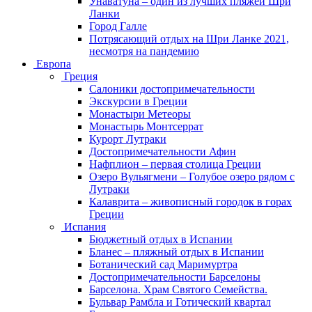
Унаватуна – один из лучших пляжей Шри
Ланки
Город Галле
Потрясающий отдых на Шри Ланке 2021,
несмотря на пандемию
Европа
Греция
Салоники достопримечательности
Экскурсии в Греции
Монастыри Метеоры
Монастырь Монтсеррат
Курорт Лутраки
Достопримечательности Афин
Нафплион – первая столица Греции
Озеро Вульягмени – Голубое озеро рядом с
Лутраки
Калаврита – живописный городок в горах
Греции
Испания
Бюджетный отдых в Испании
Бланес – пляжный отдых в Испании
Ботанический сад Маримуртра
Достопримечательности Барселоны
Барселона. Храм Святого Семейства.
Бульвар Рамбла и Готический квартал