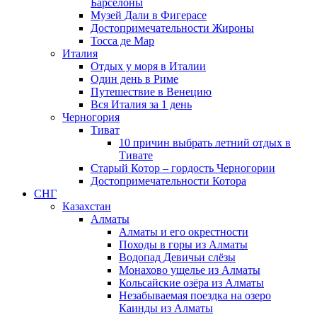
Барселоны
Музей Дали в Фигерасе
Достопримечательности Жироны
Тосса де Мар
Италия
Отдых у моря в Италии
Один день в Риме
Путешествие в Венецию
Вся Италия за 1 день
Черногория
Тиват
10 причин выбрать летний отдых в
Тивате
Старый Котор – гордость Черногории
Достопримечательности Котора
СНГ
Казахстан
Алматы
Алматы и его окрестности
Походы в горы из Алматы
Водопад Девичьи слёзы
Монахово ущелье из Алматы
Кольсайские озёра из Алматы
Незабываемая поездка на озеро
Каинды из Алматы