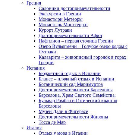
Греция
Салоники достопримечательности
Экскурсии в Греции
Монастыри Метеоры
Монастырь Монтсеррат
Курорт Лутраки
Достопримечательности Афин
Нафплион – первая столица Греции
Озеро Вульягмени – Голубое озеро рядом с
Лутраки
Калаврита – живописный городок в горах
Греции
Испания
Бюджетный отдых в Испании
Бланес – пляжный отдых в Испании
Ботанический сад Маримуртра
Достопримечательности Барселоны
Барселона. Храм Святого Семейства.
Бульвар Рамбла и Готический квартал
Барселоны
Музей Дали в Фигерасе
Достопримечательности Жироны
Тосса де Мар
Италия
Отдых у моря в Италии